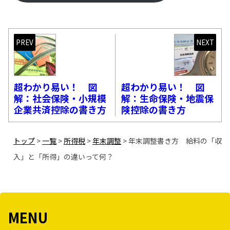
PREV
NEXT
超わかり易い！ 図
超わかり易い！ 図
解：社会保険・小規模
解：生命保険・地震保
企業共済控除の書き方
険控除の書き方
トップ
>
一覧
>
所得税
>
年末調整
>
年末調整書き方 給料の「収
入」と「所得」の違いって何？
MENU